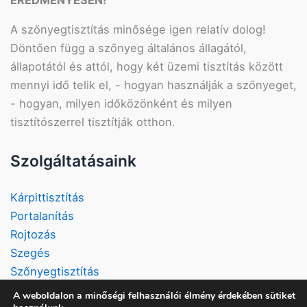
A szőnyegtisztítás minősége igen relatív dolog!
Döntően függ a szőnyeg általános állagától,
állapotától és attól, hogy két üzemi tisztítás között
mennyi idő telik el, - hogyan használják a szőnyeget,
- hogyan, milyen időközönként és milyen
tisztítószerrel tisztítják otthon.
Szolgáltatásaink
Kárpittisztítás
Portalanítás
Rojtozás
Szegés
Szőnyegtisztítás
Vizeletkezelés
A weboldalon a minőségi felhasználói élmény érdekében sütiket