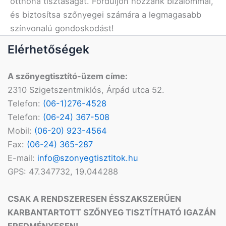
otthona tisztaságát. Forduljon hozzánk bizalommal,
és biztosítsa szőnyegei számára a legmagasabb
színvonalú gondoskodást!
Elérhetőségek
A szőnyegtisztító-üzem címe:
2310 Szigetszentmiklós, Árpád utca 52.
Telefon:
(06-1)276-4528
Telefon:
(06-24) 367-508
Mobil:
(06-20) 923-4564
Fax:
(06-24) 365-287
E-mail:
info@szonyegtisztitok.hu
GPS: 47.347732, 19.044288
CSAK A RENDSZERESEN ÉS
SZAKSZERŰEN
KARBANTARTOTT
SZŐNYEG TISZTÍTHATÓ
IGAZÁN
EREDMÉNYESEN!