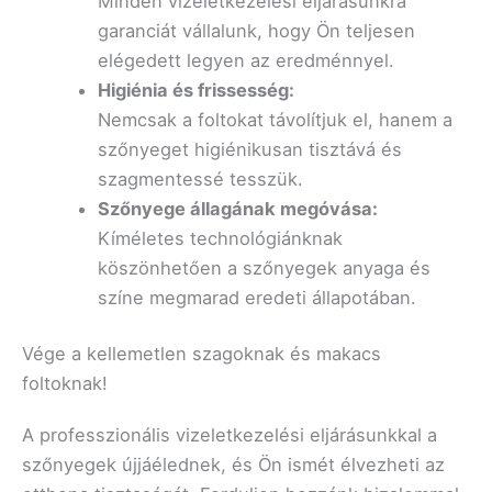
Minden vizeletkezelési eljárásunkra
garanciát vállalunk, hogy Ön teljesen
elégedett legyen az eredménnyel.
Higiénia és frissesség:
Nemcsak a foltokat távolítjuk el, hanem a
szőnyeget higiénikusan tisztává és
szagmentessé tesszük.
Szőnyege állagának megóvása:
Kíméletes technológiánknak
köszönhetően a szőnyegek anyaga és
színe megmarad eredeti állapotában.
Vége a kellemetlen szagoknak és makacs
foltoknak!
A professzionális vizeletkezelési eljárásunkkal a
szőnyegek újjáélednek, és Ön ismét élvezheti az