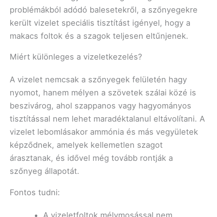
problémákból adódó balesetekről, a szőnyegekre
került vizelet speciális tisztítást igényel, hogy a
makacs foltok és a szagok teljesen eltűnjenek.
Miért különleges a vizeletkezelés?
A vizelet nemcsak a szőnyegek felületén hagy
nyomot, hanem mélyen a szövetek szálai közé is
beszivárog, ahol szappanos vagy hagyományos
tisztítással nem lehet maradéktalanul eltávolítani. A
vizelet lebomlásakor ammónia és más vegyületek
képződnek, amelyek kellemetlen szagot
árasztanak, és idővel még tovább rontják a
szőnyeg állapotát.
Fontos tudni:
A vizeletfoltok mélymosással nem