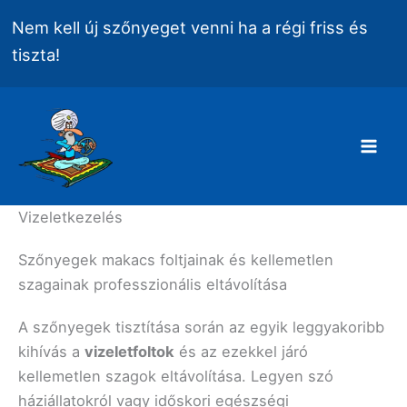
Skip
Nem kell új szőnyeget venni ha a régi friss és
to
tiszta!
content
Mai
Men
Vizeletkezelés
Szőnyegek makacs foltjainak és kellemetlen
szagainak professzionális eltávolítása
A szőnyegek tisztítása során az egyik leggyakoribb
kihívás a
vizeletfoltok
és az ezekkel járó
kellemetlen szagok eltávolítása. Legyen szó
háziállatokról vagy időskori egészségi