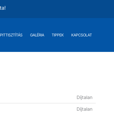
ta!
PITTISZTÍTÁS
GALÉRIA
TIPPEK
KAPCSOLAT
Díjtalan
Díjtalan