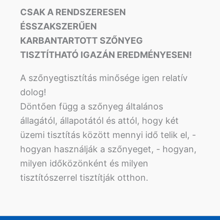
CSAK A RENDSZERESEN
ÉS
SZAKSZERŰEN
KARBANTARTOTT
SZŐNYEG
TISZTÍTHATÓ
IGAZÁN EREDMÉNYESEN!
A szőnyegtisztítás minősége igen relatív
dolog!
Döntően függ a szőnyeg általános
állagától, állapotától és attól, hogy két
üzemi tisztítás között mennyi idő telik el, -
hogyan használják a szőnyeget, - hogyan,
milyen időközönként és milyen
tisztítószerrel tisztítják otthon.