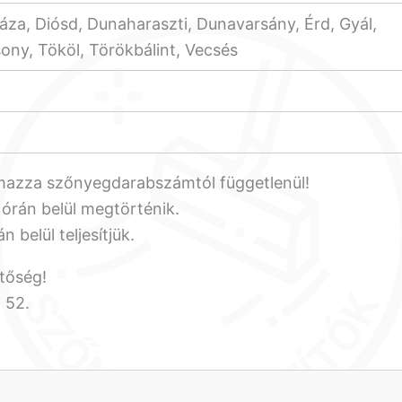
za, Diósd, Dunaharaszti, Dunavarsány, Érd, Gyál,
ony, Tököl, Törökbálint, Vecsés
rtalmazza szőnyegdarabszámtól függetlenül!
 órán belül megtörténik.
 belül teljesítjük.
etőség!
 52.