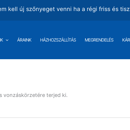
m kell új szőnyeget venni ha a régi friss és tisz
NK
ÁRAINK
HÁZHOZSZÁLLÍTÁS
MEGRENDELÉS
KÁR
 és vonzáskörzetére terjed ki.