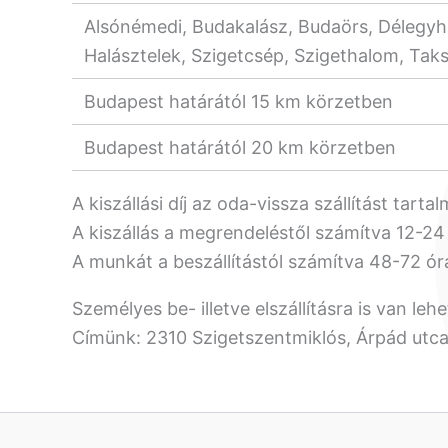
Alsónémedi, Budakalász, Budaörs, Délegyhá
Halásztelek, Szigetcsép, Szigethalom, Taks
Budapest határától 15 km körzetben
Budapest határától 20 km körzetben
A kiszállási díj az oda-vissza szállítást ta
A kiszállás a megrendeléstől számítva 12-24
A munkát a beszállítástól számítva 48-72 órán
Személyes be- illetve elszállításra is van leh
Címünk: 2310 Szigetszentmiklós, Árpád utca