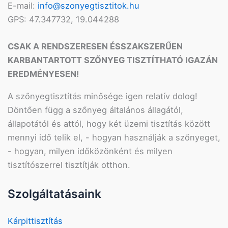
E-mail:
info@szonyegtisztitok.hu
GPS: 47.347732, 19.044288
CSAK A RENDSZERESEN ÉS
SZAKSZERŰEN
KARBANTARTOTT
SZŐNYEG TISZTÍTHATÓ
IGAZÁN
EREDMÉNYESEN!
A szőnyegtisztítás minősége igen relatív dolog!
Döntően függ a szőnyeg általános állagától,
állapotától és attól, hogy két üzemi tisztítás között
mennyi idő telik el, - hogyan használják a szőnyeget,
- hogyan, milyen időközönként és milyen
tisztítószerrel tisztítják otthon.
Szolgáltatásaink
Kárpittisztítás