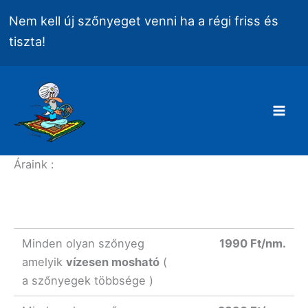
Skip
Nem kell új szőnyeget venni ha a régi friss és
to
tiszta!
content
Mai
Men
Áraink :
Minden olyan szőnyeg
1990 Ft/nm.
amelyik
vízesen mosható
(
a szőnyegek többsége )