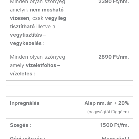
Minden olyan szőnyeg
2390 Ft/nm.
amelyik
nem mosható
vízesen
, csak
vegyileg
tisztítható
illetve a
vegytisztítás –
vegykezelés
:
Minden olyan szőnyeg
2890 Ft/nm.
amely
vízeletfoltos –
vízeletes :
Inpregnálás
Alap nm. ár + 20%
(nagyságtól függően)
Szegés :
1500 Ft/fm.
Gépi rojtozás :
Megszünt !