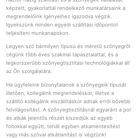
képzett, gyakorlattal rendelkező munkatársaink a
megrendelőink igényeihez igazodva végzik.
Igyekszünk minden egyedi szállítási időpontot
teljesíteni munkanapokon.
Legyen szó bármilyen típusú és méretű szőnyegről
cégünk több éves szakmai tapasztalattal, és a
legkorszerűbb szőnyegtisztítási technológiákkal áll
az Ön szolgálatára.
Ha ügyfeleink bizonytalanok a szőnyegeik típusát
illetően, kollegáink megrendeléskor, illetve a
szállító kollégáink elszállításkor adnak erről bővebb
felvilágosítást. A szőnyegtisztításnál egyaránt a por
és atkák jelentős részét kiszedjük az egyéb
foltokkal együtt, tehát egyben atkamentesítést
vagy más szóval atkátlanítást is végzünk!