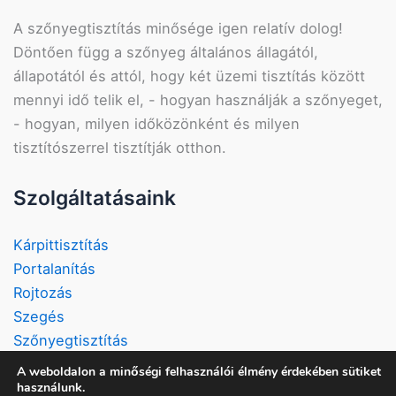
A szőnyegtisztítás minősége igen relatív dolog!
Döntően függ a szőnyeg általános állagától,
állapotától és attól, hogy két üzemi tisztítás között
mennyi idő telik el, - hogyan használják a szőnyeget,
- hogyan, milyen időközönként és milyen
tisztítószerrel tisztítják otthon.
Szolgáltatásaink
Kárpittisztítás
Portalanítás
Rojtozás
Szegés
Szőnyegtisztítás
Vizeletkezelés
A weboldalon a minőségi felhasználói élmény érdekében sütiket
használunk.