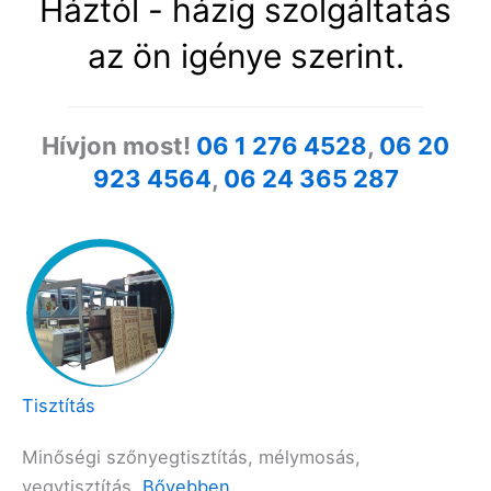
Háztól - házig szolgáltatás
az ön igénye szerint.
Hívjon most!
06 1 276 4528
,
06 20
923 4564
,
06 24 365 287
Tisztítás
Minőségi szőnyegtisztítás, mélymosás,
vegytisztítás.
Bővebben