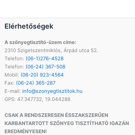
Elérhetőségek
A szőnyegtisztító-üzem címe:
2310 Szigetszentmiklós, Árpád utca 52.
Telefon:
(06-1)276-4528
Telefon:
(06-24) 367-508
Mobil:
(06-20) 923-4564
Fax:
(06-24) 365-287
E-mail:
info@szonyegtisztitok.hu
GPS: 47.347732, 19.044288
CSAK A RENDSZERESEN ÉS
SZAKSZERŰEN
KARBANTARTOTT
SZŐNYEG TISZTÍTHATÓ
IGAZÁN
EREDMÉNYESEN!