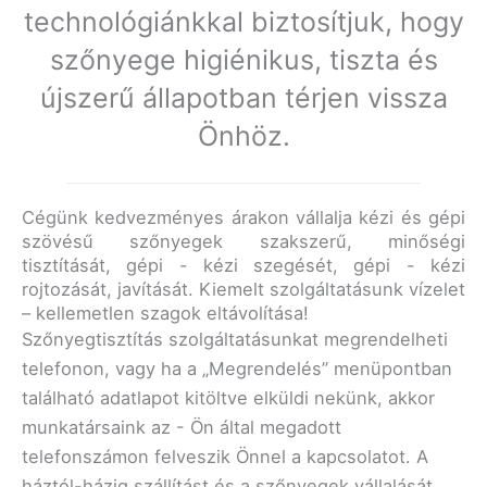
technológiánkkal biztosítjuk, hogy
szőnyege higiénikus, tiszta és
újszerű állapotban térjen vissza
Önhöz.
Cégünk kedvezményes árakon vállalja kézi és gépi
szövésű szőnyegek szakszerű, minőségi
tisztítását, gépi - kézi szegését, gépi - kézi
rojtozását, javítását. Kiemelt szolgáltatásunk vízelet
– kellemetlen szagok eltávolítása!
Szőnyegtisztítás szolgáltatásunkat megrendelheti
telefonon, vagy ha a „Megrendelés” menüpontban
található adatlapot kitöltve elküldi nekünk, akkor
munkatársaink az - Ön által megadott
telefonszámon felveszik Önnel a kapcsolatot. A
háztól-házig szállítást és a szőnyegek vállalását