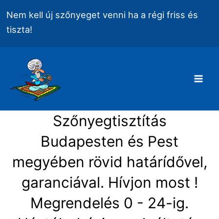
Skip
Nem kell új szőnyeget venni ha a régi friss és
to
tiszta!
content
Mai
Men
Szőnyegtisztítás
Budapesten és Pest
megyében rövid határídővel,
garanciával. Hívjon most !
Megrendelés 0 - 24-ig.